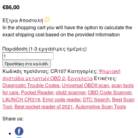
€
86,00
Έξτρα Αποστολή
In the shopping cart you will have the option to calculate the
exact shipping cost based on the provided information
Παράδοση (1-3 εργάσιμες ημέρες)
Launch
CR319
Προσθήκη στο καλάθι
ποσότητα
Κωδικός προϊόντος:
CR107
Κατηγορίες:
Ψηφιακή
συστάδα μετρητών OBD 2
,
Εργαλεία
Ετικέτες:
Diagnostic Trouble Codes
,
Universal OBDII scan
,
scan tools
for cars
,
Pocket Reader
,
obd2 scanner
,
OBD Code Scanner
,
LAUNCH CR319
,
Error code reader
,
DTC Search
,
Best Scan
Tool
,
Best pocket reader of 2021
,
Automotive Scan Tools
Share us: