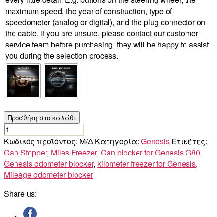
maximum speed, the year of construction, type of
speedometer (analog or digital), and the plug connector on
the cable. If you are unsure, please contact our customer
service team before purchasing, they will be happy to assist
you during the selection process.
Προσθήκη στο καλάθι
Genesis
G80
Κωδικός προϊόντος:
Μ/Δ
Κατηγορία:
Genesis
Ετικέτες:
ποσότητα
Can Stopper
,
Miles Freezer
,
Can blocker for Genesis G80
,
Genesis odometer blocker
,
kilometer freezer for Genesis
,
Mileage odometer blocker
Share us: