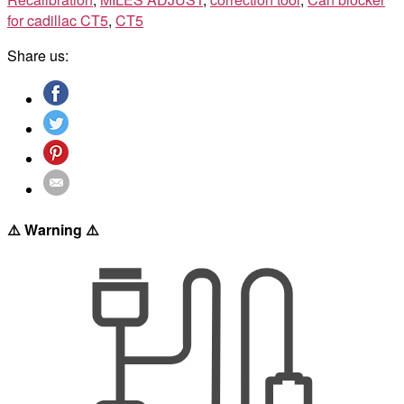
for cadillac CT5
,
CT5
Share us:
⚠️ Warning ⚠️