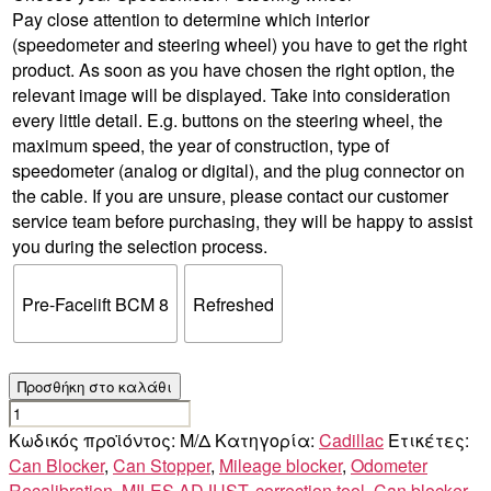
Pay close attention to determine which interior
(speedometer and steering wheel) you have to get the right
product. As soon as you have chosen the right option, the
relevant image will be displayed. Take into consideration
every little detail. E.g. buttons on the steering wheel, the
maximum speed, the year of construction, type of
speedometer (analog or digital), and the plug connector on
the cable. If you are unsure, please contact our customer
service team before purchasing, they will be happy to assist
you during the selection process.
Pre-Facelift BCM 8
Refreshed
Προσθήκη στο καλάθι
CADILLAC
CT5
Κωδικός προϊόντος:
Μ/Δ
Κατηγορία:
Cadillac
Ετικέτες:
ποσότητα
Can Blocker
,
Can Stopper
,
Mileage blocker
,
Odometer
Recalibration
,
MILES ADJUST
,
correction tool
,
Can blocker