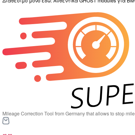
Διαθέσιμο μόνο εδώ: Αυθεντικά GHOST modules για BMW
Mileage Correction Tool from Germany that allows to stop mile