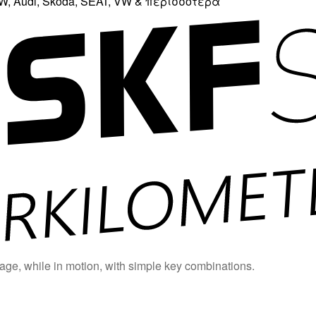
, Audi, Skoda, SEAT, VW & περισσότερα
age, while in motion, with simple key combinations.