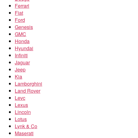
Ferrari
Fiat
Ford
Genesis
GMC
Honda
Hyundai
Infiniti
Jaguar
Jeep
Kia
Lamborghini
Land Rover
Levc
Lexus
Lincoln
Lotus
Lynk & Co
Maserati