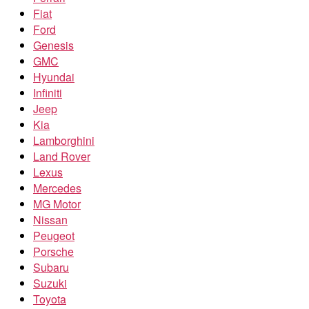
Fiat
Ford
Genesis
GMC
Hyundai
Infiniti
Jeep
Kia
Lamborghini
Land Rover
Lexus
Mercedes
MG Motor
Nissan
Peugeot
Porsche
Subaru
Suzuki
Toyota