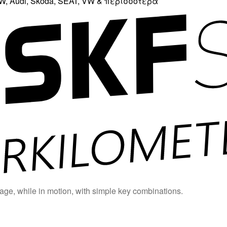
, Audi, Skoda, SEAT, VW & περισσότερα
age, while in motion, with simple key combinations.