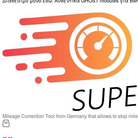
Διαθέσιμο μόνο εδώ: Αυθεντικά GHOST modules για BMW
Mileage Correction Tool from Germany that allows to stop mile